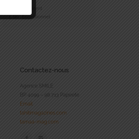
3 tiki : Bon
4 tiki : Excellent
5 tiki : Exceptionnel
Contactez-nous
Agence SMILE
BP 4099 – 98 713 Papeete
Email
tahitimagazines.com
tamaa-mag.com