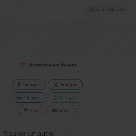
Accès Membre
Identifiez-vous d'abord
Partager
Partager
Partager
Partager
Pin It
Email
Trouver un autre