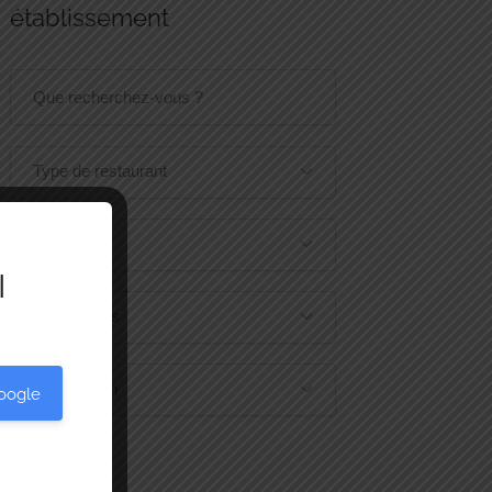
établissement
Type de restaurant
Cuisine
I
Points Forts
Localisation
oogle