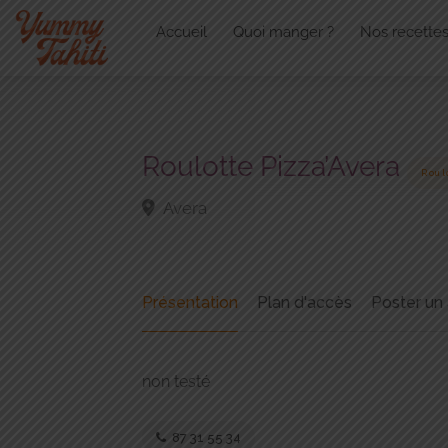
Accueil
Quoi manger ?
Nos recette
Roulotte Pizza’Avera
Roul
Avera
Présentation
Plan d'accès
Poster un 
non testé
87 31 55 34