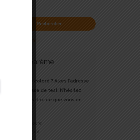
Ok
Rechercher
Save Search
Notre barème
Pas de tiki coloré ? Alors l’adresse
est en phase de test. N’hésitez
pas à nous dire ce que vous en
pensez.
1 tiki : Médiocre
2 tiki : Pas mal