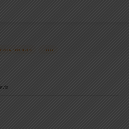
s
ottes & Food Trucks
Pizzas
avis