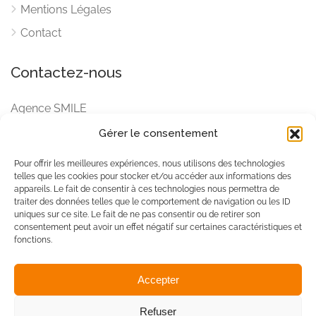
Mentions Légales
Contact
Contactez-nous
Agence SMILE
BP 4099 – 98 713 Papeete
Gérer le consentement
Email
Pour offrir les meilleures expériences, nous utilisons des technologies
tahitimagazines.com
telles que les cookies pour stocker et/ou accéder aux informations des
tamaa-mag.com
appareils. Le fait de consentir à ces technologies nous permettra de
traiter des données telles que le comportement de navigation ou les ID
uniques sur ce site. Le fait de ne pas consentir ou de retirer son
consentement peut avoir un effet négatif sur certaines caractéristiques et
fonctions.
Accepter
© Tama'a. Tous Droits
Refuser