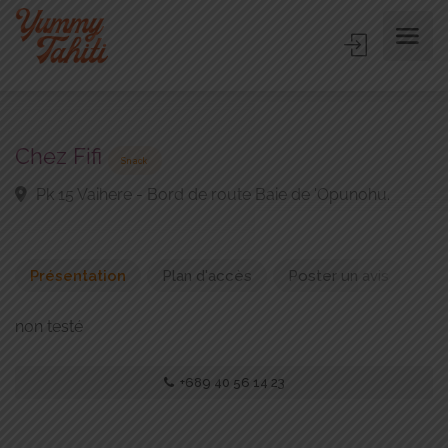
Chez Fifi
Snack
Pk 15 Vaihere - Bord de route Baie de 'Opunohu.
Présentation
Plan d'accès
Poster un avis
non testé
+689 40 56 14 23