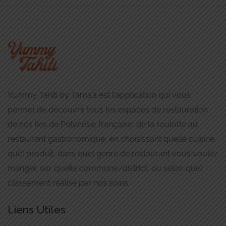
Yummy Tahiti by Tama’a est l'application qui vous
permet de découvrir tous les espaces de restauration
de nos îles de Polynésie française, de la roulotte au
restaurant gastronomique, en choisissant quelle cuisine,
quel produit, dans quel genre de restaurant vous voulez
manger, sur quelle commune/district, ou selon quel
classement réalisé par nos soins.
Liens Utiles