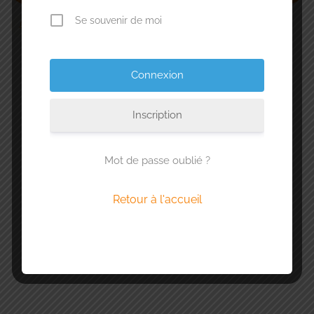
Se souvenir de moi
Save Search
Notre barème
Inscription
Pas de tiki coloré ? Alors l’adresse est en phase
de test. N’hésitez pas à nous dire ce que vous en
pensez.
Mot de passe oublié ?
1 tiki : Médiocre
Retour à l'accueil
2 tiki : Pas mal
3 tiki : Bon
4 tiki : Excellent
5 tiki : Exceptionnel