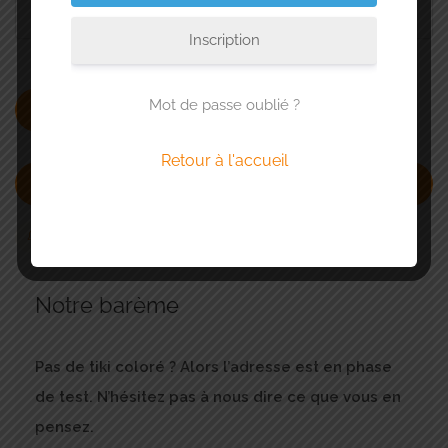
Localisation
Inscription
Mot de passe oublié ?
Ok
Retour à l'accueil
Rechercher
Save Search
Notre barème
Pas de tiki coloré ? Alors l’adresse est en phase
de test. N’hésitez pas à nous dire ce que vous en
pensez.