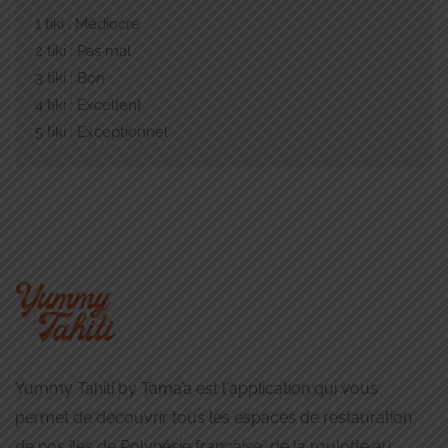
1 tiki : Médiocre
2 tiki : Pas mal
3 tiki : Bon
4 tiki : Excellent
5 tiki : Exceptionnel
Yummy Tahiti by Tama’a est l'application qui vous
permet de découvrir tous les espaces de restauration
de nos îles de Polynésie française, de la roulotte au