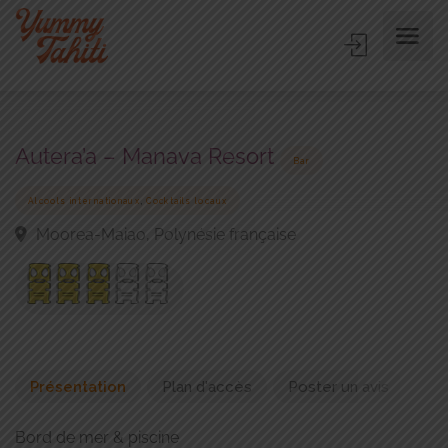
Autera’a – Manava Resort
Bar
,
Alcools internationaux
Cocktails locaux
Moorea-Maiao, Polynésie française
Présentation
Plan d'accès
Poster un avis
Bord de mer & piscine