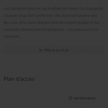
Les lumières douces qui mettent en valeur la charpente
chaude vous font sentir très vite dans l’ambiance des
îles. Les ’amu ’amu (tapas) sont de bonne qualité et les
cocktails délicieusement préparés – on passe un bon
moment.
+689 40 55 17 50
Plan d'accès
Get Directions